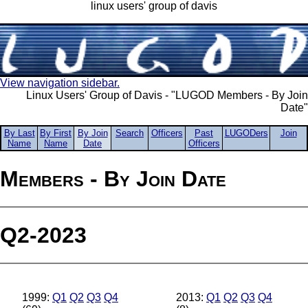
linux users' group of davis
View navigation sidebar.
Linux Users' Group of Davis - "LUGOD Members - By Join
Date"
By Last
By First
By Join
Search
Officers
Past
LUGODers
Join
Name
Name
Date
Officers
Members - By Join Date
Q2-2023
1999:
Q1
Q2
Q3
Q4
2013:
Q1
Q2
Q3
Q4