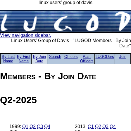
linux users' group of davis
View navigation sidebar.
Linux Users' Group of Davis - "LUGOD Members - By Join
Date"
By Last
By First
By Join
Search
Officers
Past
LUGODers
Join
Name
Name
Date
Officers
Members - By Join Date
Q2-2025
1999:
Q1
Q2
Q3
Q4
2013:
Q1
Q2
Q3
Q4